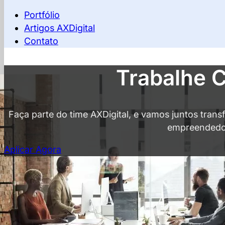
Portfólio
Artigos AXDigital
Contato
Trabalhe 
Faça parte do time AXDigital, e vamos juntos tran
empreendedo
Aplicar Agora
Aplicação
Preencha o Form