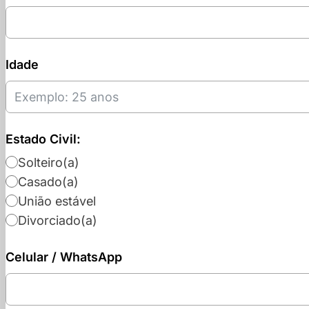
Idade
Estado Civil:
Solteiro(a)
Casado(a)
União estável
Divorciado(a)
Celular / WhatsApp